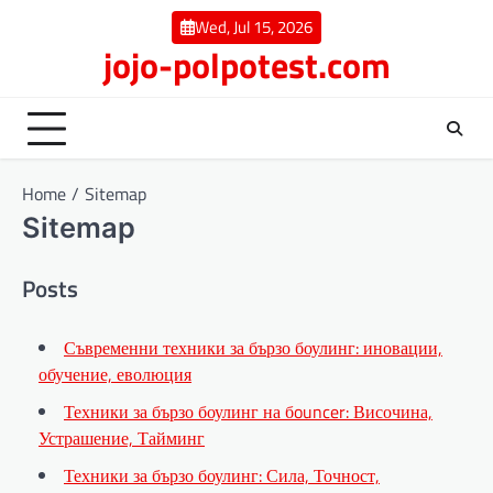
Skip
Wed, Jul 15, 2026
to
jojo-polpotest.com
content
Home
Sitemap
Sitemap
Posts
Съвременни техники за бързо боулинг: иновации,
обучение, еволюция
Техники за бързо боулинг на бouncer: Височина,
Устрашение, Тайминг
Техники за бързо боулинг: Сила, Точност,