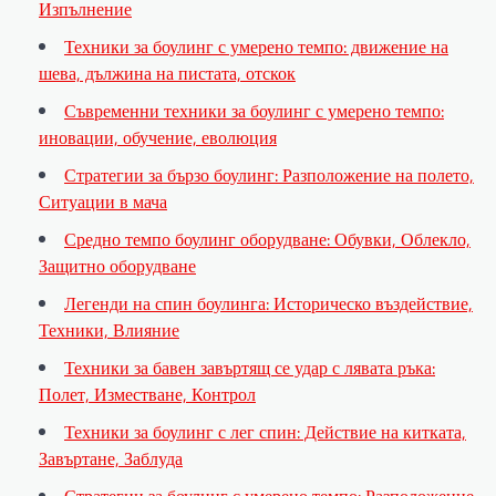
Изпълнение
Техники за боулинг с умерено темпо: движение на
шева, дължина на пистата, отскок
Съвременни техники за боулинг с умерено темпо:
иновации, обучение, еволюция
Стратегии за бързо боулинг: Разположение на полето,
Ситуации в мача
Средно темпо боулинг оборудване: Обувки, Облекло,
Защитно оборудване
Легенди на спин боулинга: Историческо въздействие,
Техники, Влияние
Техники за бавен завъртящ се удар с лявата ръка:
Полет, Изместване, Контрол
Техники за боулинг с лег спин: Действие на китката,
Завъртане, Заблуда