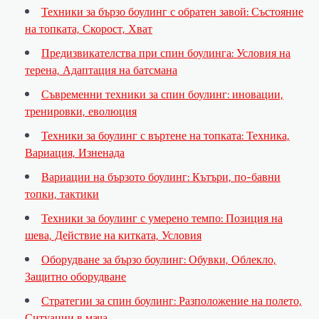
Техники за бързо боулинг с обратен завой: Състояние
на топката, Скорост, Хват
Предизвикателства при спин боулинга: Условия на
терена, Адаптация на батсмана
Съвременни техники за спин боулинг: иновации,
тренировки, еволюция
Техники за боулинг с въртене на топката: Техника,
Вариация, Изненада
Вариации на бързото боулинг: Кътъри, по-бавни
топки, тактики
Техники за боулинг с умерено темпо: Позиция на
шева, Действие на китката, Условия
Оборудване за бързо боулинг: Обувки, Облекло,
Защитно оборудване
Стратегии за спин боулинг: Разположение на полето,
Ситуации в мача