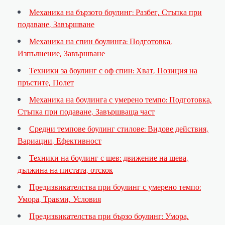
Механика на бързото боулинг: Разбег, Стъпка при
подаване, Завършване
Механика на спин боулинга: Подготовка,
Изпълнение, Завършване
Техники за боулинг с оф спин: Хват, Позиция на
пръстите, Полет
Механика на боулинга с умерено темпо: Подготовка,
Стъпка при подаване, Завършваща част
Средни темпове боулинг стилове: Видове действия,
Вариации, Ефективност
Техники на боулинг с шев: движение на шева,
дължина на пистата, отскок
Предизвикателства при боулинг с умерено темпо:
Умора, Травми, Условия
Предизвикателства при бързо боулинг: Умора,