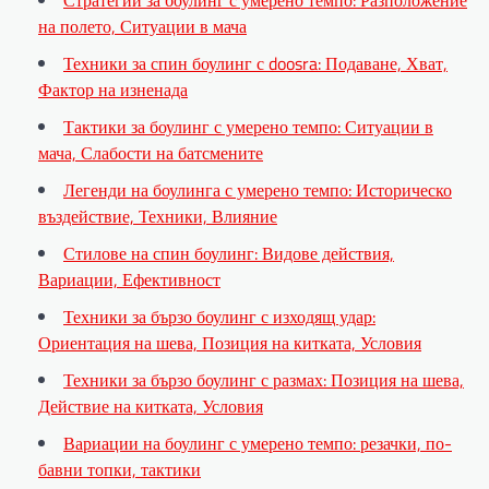
Стратегии за боулинг с умерено темпо: Разположение
на полето, Ситуации в мача
Техники за спин боулинг с doosra: Подаване, Хват,
Фактор на изненада
Тактики за боулинг с умерено темпо: Ситуации в
мача, Слабости на батсмените
Легенди на боулинга с умерено темпо: Историческо
въздействие, Техники, Влияние
Стилове на спин боулинг: Видове действия,
Вариации, Ефективност
Техники за бързо боулинг с изходящ удар:
Ориентация на шева, Позиция на китката, Условия
Техники за бързо боулинг с размах: Позиция на шева,
Действие на китката, Условия
Вариации на боулинг с умерено темпо: резачки, по-
бавни топки, тактики